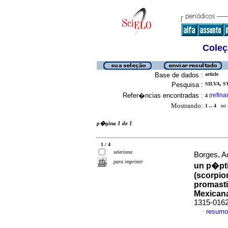
Coleç
Base de dados :
article
Pesquisa :
SILVA, SY
Refer�ncias encontradas :
refina
4
[
Mostrando:
1 .. 4
no f
p�gina 1 de 1
1 / 4
seleciona
Borges, Ad
para imprimir
un p�pti
(scorpio
promasti
Mexican
1315-016
resumo
·