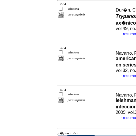
2 / 4
seleciona
Dur�n, Ca
para imprimir
Trypano
ax�nico
vol.49, n
resumo
·
3 / 4
seleciona
Navarro, P
america
para imprimir
en serie
vol.32, n
resumo
·
4 / 4
seleciona
Navarro, P
leishman
para imprimir
infecci
2009, vol
resumo
·
p�gina 1 de 1