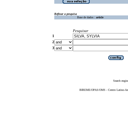
Refinar a pesquisa
Base de dados :
article
Pesquisar
1
2
3
Search engin
BIREME/OPAS/OMS - Centro Latino-Ame