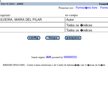
a
Base de dados :
article
Formul
Formul�rio livre
Formu
Pesquisar por :
esquisar
no campo
iAH
WWWISIS
Search engine:
powered by
BIREME/OPAS/OMS - Centro Latino-Americano e do Caribe de Informa��o em Ci�ncias da Sa�de