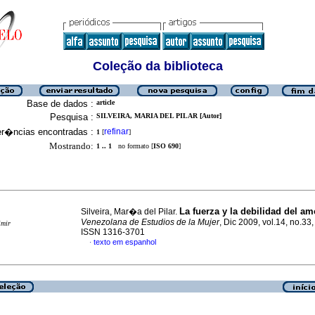
Coleção da biblioteca
Base de dados :
article
Pesquisa :
SILVEIRA, MARIA DEL PILAR [Autor]
er�ncias encontradas :
refinar
1
[
]
Mostrando:
1 .. 1
no formato [
ISO 690
]
La fuerza y la debilidad del am
Silveira, Mar�a del Pilar.
Venezolana de Estudios de la Mujer
, Dic 2009, vol.14, no.33
imir
ISSN 1316-3701
texto em espanhol
·