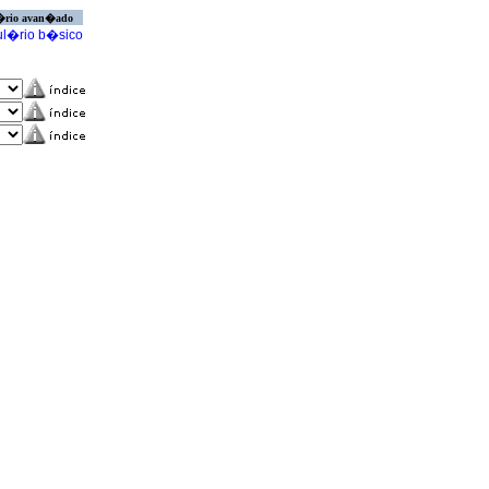
�rio avan�ado
l�rio b�sico