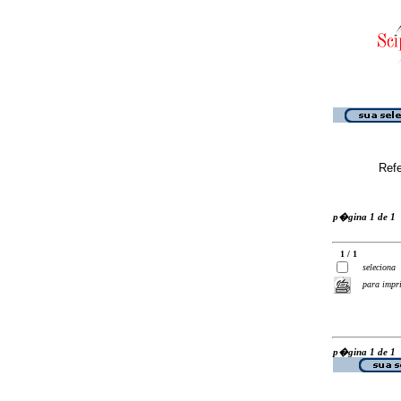
Ref
p�gina 1 de 1
1 / 1
seleciona
para impr
p�gina 1 de 1