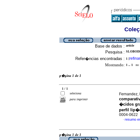
Coleç
Base de dados :
article
Pesquisa :
SLOBODI
Refer�ncias encontradas :
refina
1
[
Mostrando:
1 .. 1
no f
p�gina 1 de 1
1 / 1
seleciona
Fernandez, 
comparativ
para imprimir
�cidos gra
perfil lip�
0004-0622
resumo e
·
p�gina 1 de 1