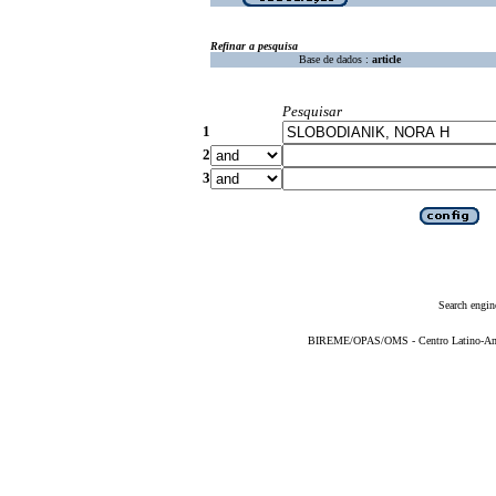
Refinar a pesquisa
Base de dados :
article
Pesquisar
1
2
3
Search engin
BIREME/OPAS/OMS - Centro Latino-Ame