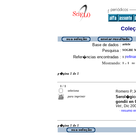
Coleç
Base de dados :
article
Pesquisa :
SOGBE M,
Refer�ncias encontradas :
refina
1
[
Mostrando:
1 .. 1
no f
p�gina 1 de 1
1 / 1
seleciona
Romero P, 
Serol�gico
para imprimir
gondii en 
Vet.
, Dic 20
resumo e
·
p�gina 1 de 1