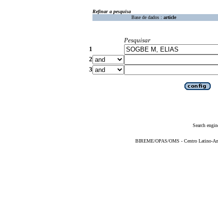
Refinar a pesquisa
Base de dados :
article
Pesquisar
1
2
3
Search engin
BIREME/OPAS/OMS - Centro Latino-Ame