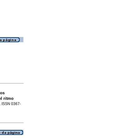
los
el ritmo
2. ISSN 0367-