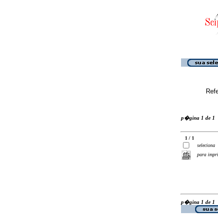
Ref
p�gina 1 de 1
1 / 1
seleciona
para impr
p�gina 1 de 1