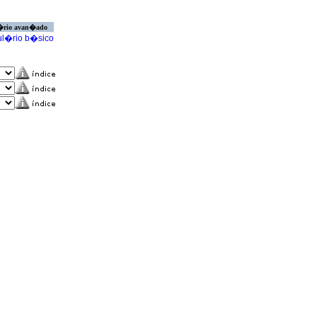
�rio avan�ado
l�rio b�sico