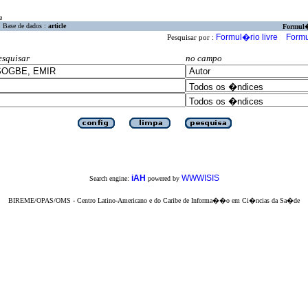
a
Base de dados :
article
Formul
Formul�rio livre
Formu
Pesquisar por :
esquisar
no campo
iAH
WWWISIS
Search engine:
powered by
BIREME/OPAS/OMS - Centro Latino-Americano e do Caribe de Informa��o em Ci�ncias da Sa�de