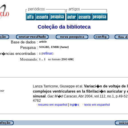
Coleção da biblioteca
Base de dados :
article
Pesquisa :
SOGBE, EMIR [Autor]
er�ncias encontradas :
refinar
1
[
]
Mostrando:
1 .. 1
no formato [
ISO 690
]
Variaci�n de voltaje de 
Lanza Tarricone, Giuseppe et al.
imir
complejos ventriculares
en la fibrilaci�n auricular y 
sinusal
.
Gac M�d Caracas
, Abr 2004, vol.112, no.1, p.49-5
4762
|
resumo em espanhol
ingl�s
texto em espanhol
·
·