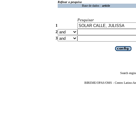
Refinar a pesquisa
Base de dados :
article
Pesquisar
1
2
3
Search engin
BIREME/OPAS/OMS - Centro Latino-Ame