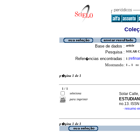
Coleç
Base de dados :
article
Pesquisa :
SOLAR CA
Refer�ncias encontradas :
refina
1
[
Mostrando:
1 .. 1
no f
p�gina 1 de 1
1 / 1
seleciona
Solar Calle,
ESTUDIAN
para imprimir
no.13. ISS
resumo e
·
p�gina 1 de 1