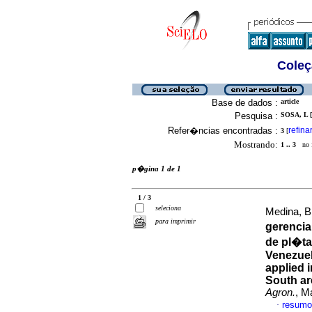
Coleç
Base de dados :
article
Pesquisa :
SOSA, L [
Refer�ncias encontradas :
refina
3
[
Mostrando:
1 .. 3
no f
p�gina 1 de 1
1 / 3
seleciona
Medina, B 
para imprimir
gerencia
de pl�ta
Venezue
applied 
South ar
Agron.
, M
resumo
·