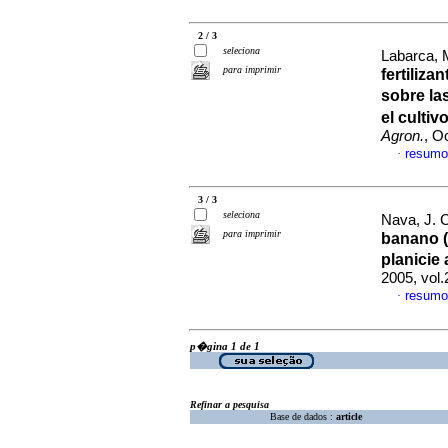
2 / 3
seleciona
Labarca, M
para imprimir
fertiliz
sobre la
el culti
Agron.
, O
resumo
·
3 / 3
seleciona
Nava, J. C
para imprimir
banano (
planicie
2005, vol
resumo
·
p�gina 1 de 1
Refinar a pesquisa
Base de dados :
article