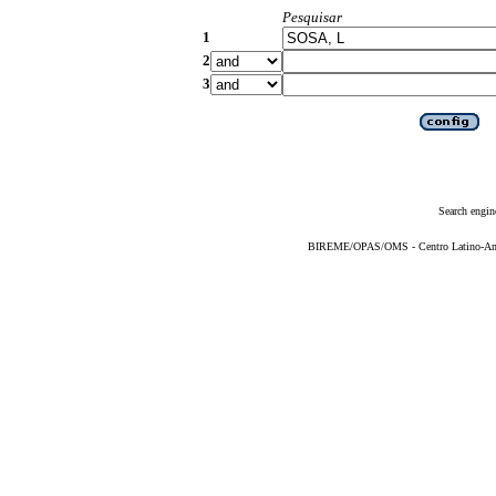
Pesquisar
1
2
3
Search engin
BIREME/OPAS/OMS - Centro Latino-Ame