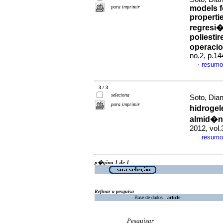
para imprimir
models f
properti
regresi�
poliesti
operacio
no.2, p.1
resumo
·
3 / 3
seleciona
Soto, Dia
para imprimir
hidroge
almid�n
2012, vol
resumo
·
p�gina 1 de 1
Refinar a pesquisa
Base de dados :
article
Pesquisar