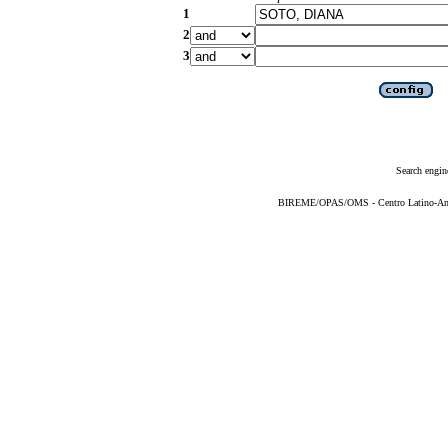
1
2
3
Search engin
BIREME/OPAS/OMS - Centro Latino-Ame