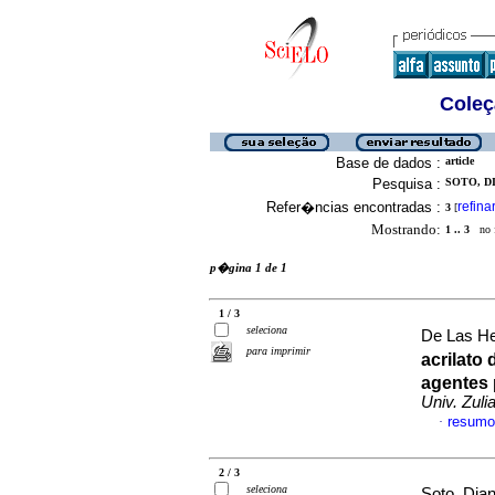
Coleç
Base de dados :
article
Pesquisa :
SOTO, DI
Refer�ncias encontradas :
refina
3
[
Mostrando:
1 .. 3
no f
p�gina 1 de 1
1 / 3
seleciona
De Las He
para imprimir
acrilato
agentes 
Univ. Zuli
resumo
·
2 / 3
seleciona
Soto, Dia