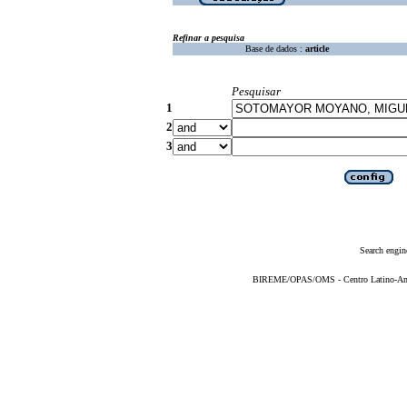
Refinar a pesquisa
Base de dados :
article
Pesquisar
1
2
3
Search engin
BIREME/OPAS/OMS - Centro Latino-Ame