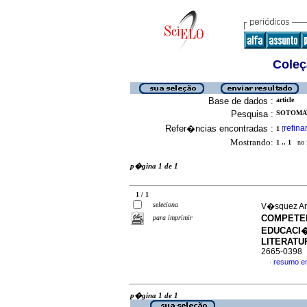
Coleç
Base de dados :
article
Pesquisa :
SOTOMAY
Refer�ncias encontradas :
refina
1
[
Mostrando:
1 .. 1
no f
p�gina 1 de 1
1 / 1
seleciona
V�squez Ar
COMPETEN
para imprimir
EDUCACI�
LITERATU
2665-0398
resumo e
·
p�gina 1 de 1