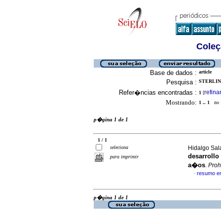
Coleç
Base de dados :
article
Pesquisa :
STERLIN
Refer�ncias encontradas :
refina
1
[
Mostrando:
1 .. 1
no f
p�gina 1 de 1
1 / 1
seleciona
Hidalgo Sala
desarrollo
para imprimir
a�os
.
Pro
resumo e
·
p�gina 1 de 1