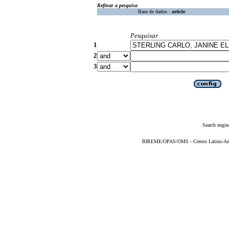
Refinar a pesquisa
Base de dados :
article
Pesquisar
1
2
3
Search engin
BIREME/OPAS/OMS - Centro Latino-Ame