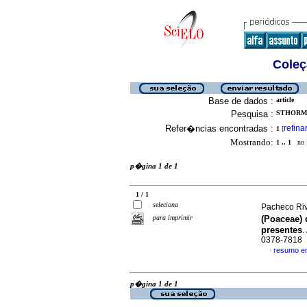
Coleç
Base de dados :
article
Pesquisa :
STHORMES
Refer�ncias encontradas :
refina
1
[
Mostrando:
1 .. 1
no f
p�gina 1 de 1
1 / 1
seleciona
Pacheco Riv
para imprimir
(Poaceae) 
presentes
.
0378-7818
resumo e
·
p�gina 1 de 1