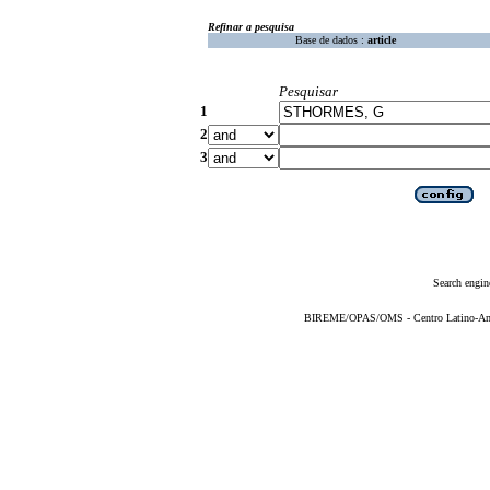
Refinar a pesquisa
Base de dados :
article
Pesquisar
1
2
3
Search engin
BIREME/OPAS/OMS - Centro Latino-Ame