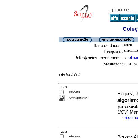
Coleç
Base de dados :
article
Pesquisa :
STREFEZ
Refer�ncias encontradas :
refina
3
[
Mostrando:
1 .. 3
no f
p�gina 1 de 1
1 / 3
seleciona
Requez, J
para imprimir
algoritm
para sis
UCV
, Mar
resumo
·
2 / 3
seleciona
Berzoy, A