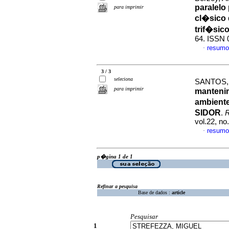
paralelo 
para imprimir
cl�sico 
trif�sic
64. ISSN 
resumo
·
3 / 3
seleciona
SANTOS,
para imprimir
manteni
ambient
SIDOR
.
R
vol.22, n
resumo
·
p�gina 1 de 1
Refinar a pesquisa
Base de dados :
article
Pesquisar
1