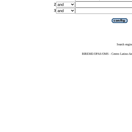
2
3
Search engin
BIREME/OPAS/OMS - Centro Latino-Ame