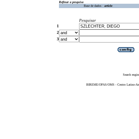
Refinar a pesquisa
Base de dados :
article
Pesquisar
1
2
3
Search engin
BIREME/OPAS/OMS - Centro Latino-Ame