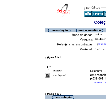
Coleç
Base de dados :
article
Pesquisa :
SZLECHT
Refer�ncias encontradas :
refina
1
[
Mostrando:
1 .. 1
no f
p�gina 1 de 1
1 / 1
seleciona
Szlechter, 
empresario
para imprimir
p.638-661.
resumo e
·
p�gina 1 de 1