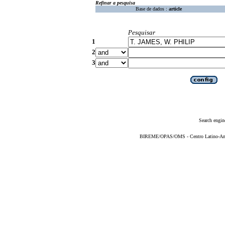
Refinar a pesquisa
Base de dados :
article
Pesquisar
1
2
3
Search engin
BIREME/OPAS/OMS - Centro Latino-Ame