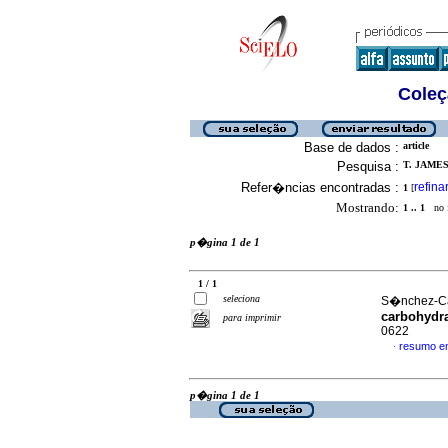
Coleç
Base de dados :
article
Pesquisa :
T. JAMES,
Refer�ncias encontradas :
refina
1
[
Mostrando:
1 .. 1
no f
p�gina 1 de 1
1 / 1
seleciona
S�nchez-Cas
carbohydr
para imprimir
0622
resumo e
·
p�gina 1 de 1