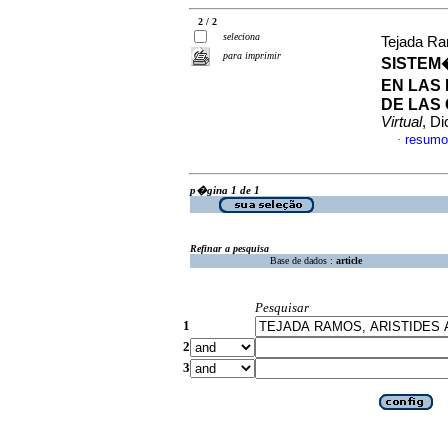
2 / 2
seleciona
Tejada Ra
para imprimir
SISTEM
EN LAS
DE LAS
Virtual
, D
resumo
·
p�gina 1 de 1
Refinar a pesquisa
Base de dados :
article
Pesquisar
1
2
3