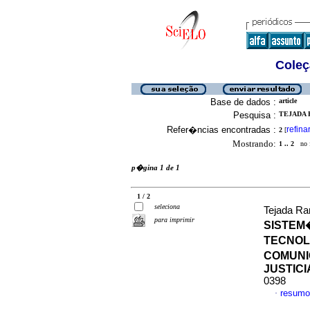
Coleç
Base de dados :
article
Pesquisa :
TEJADA 
Refer�ncias encontradas :
refina
2
[
Mostrando:
1 .. 2
no f
p�gina 1 de 1
1 / 2
seleciona
Tejada Ra
para imprimir
SISTEM
TECNOL
COMUNIC
JUSTICI
0398
resumo
·