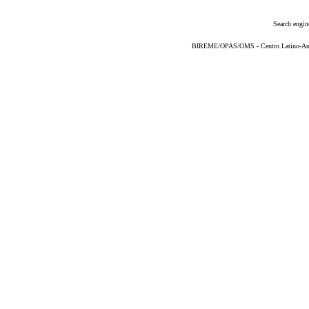
Search engin
BIREME/OPAS/OMS - Centro Latino-Ame