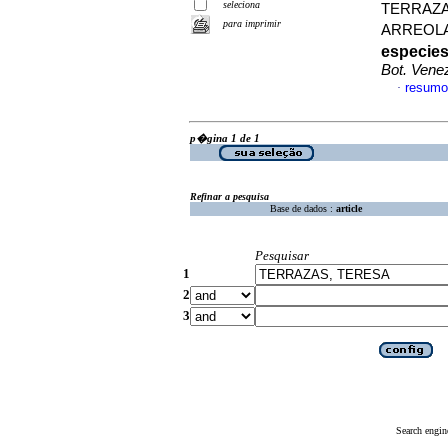
seleciona
TERRAZAS
para imprimir
ARREOLA-
especies
Bot. Vene
resumo
·
p�gina 1 de 1
Refinar a pesquisa
Base de dados :
article
Pesquisar
1
2
3
Search engin