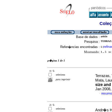
Coleç
Base de dados :
article
Pesquisa :
TERRAZAS
Refer�ncias encontradas :
refina
5
[
Mostrando:
1 .. 5
no f
p�gina 1 de 1
1 / 5
seleciona
Terrazas,
para imprimir
Mata, La
size and 
Jan 2008,
resumo
·
2 / 5
seleciona
Andr�s He