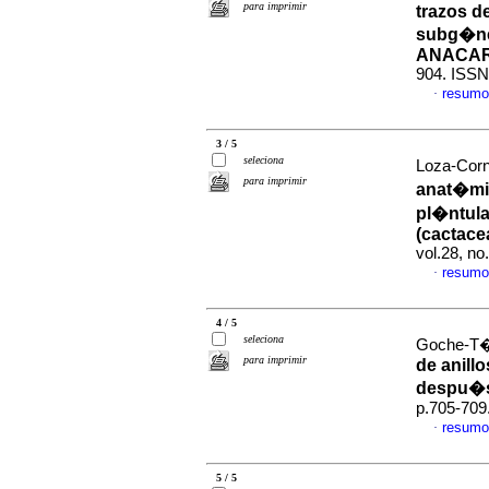
para imprimir
trazos d
subg�n
ANACAR
904. ISSN
resumo
·
3 / 5
seleciona
Loza-Corn
para imprimir
anat�mic
pl�ntula
(cactace
vol.28, n
resumo
·
4 / 5
seleciona
Goche-T�l
para imprimir
de anill
despu�s
p.705-709
resumo
·
5 / 5