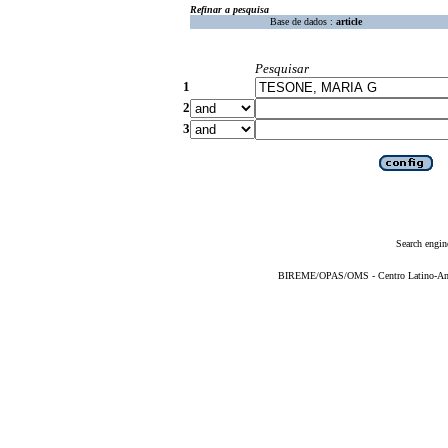
Refinar a pesquisa
Base de dados :
article
Pesquisar
1
2
3
Search engin
BIREME/OPAS/OMS - Centro Latino-Ame