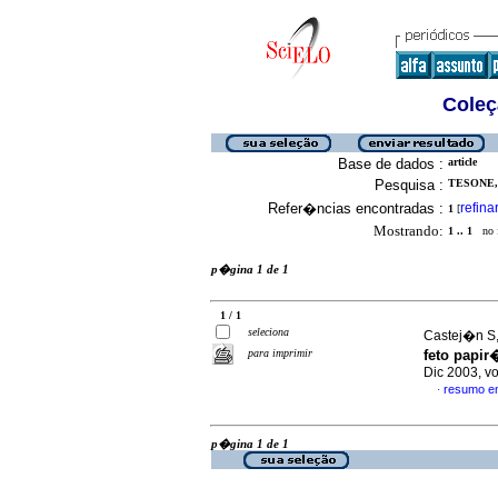
Coleç
Base de dados :
article
Pesquisa :
TESONE, 
Refer�ncias encontradas :
refina
1
[
Mostrando:
1 .. 1
no f
p�gina 1 de 1
1 / 1
seleciona
Castej�n S, 
para imprimir
feto papir
Dic 2003, v
resumo e
·
p�gina 1 de 1