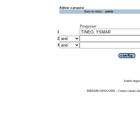
Refinar a pesquisa
Base de dados :
article
Pesquisar
1
2
3
Search engin
BIREME/OPAS/OMS - Centro Latino-Ame