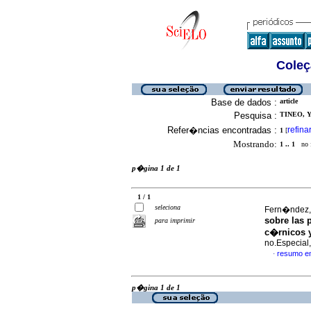
Coleç
Base de dados :
article
Pesquisa :
TINEO, Y
Refer�ncias encontradas :
refina
1
[
Mostrando:
1 .. 1
no f
p�gina 1 de 1
1 / 1
seleciona
Fern�ndez, 
sobre las 
para imprimir
c�rnicos 
no.Especial
resumo e
·
p�gina 1 de 1