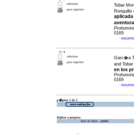
seleciona
Tobar Mon
para imprimir
Ronquillo
aplicada
aventura
Prohomi
0169
resumo
·
3 / 3
seleciona
Garc�a To
para imprimir
and Tobar
en los p
Prohomi
0169
resumo
·
p�gina 1 de 1
Refinar a pesquisa
Base de dados :
article