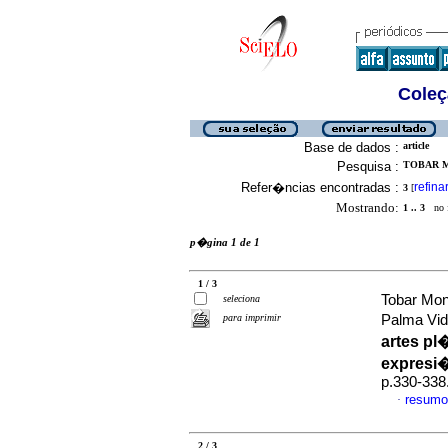
Coleç
Base de dados :
article
Pesquisa :
TOBAR M
Refer�ncias encontradas :
refina
3
[
Mostrando:
1 .. 3
no f
p�gina 1 de 1
1 / 3
Tobar Monr
seleciona
para imprimir
Palma Vid
artes pl�
expresi�
p.330-338
resumo
·
2 / 3