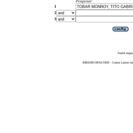
Pesquisar
1
2
3
Search engin
BIREME/OPAS/OMS - Centro Latino-Ame