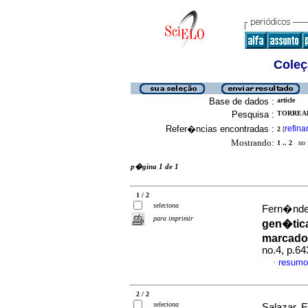
Coleç
Base de dados :
article
Pesquisa :
TORREAL
Refer�ncias encontradas :
refina
2
[
Mostrando:
1 .. 2
no f
p�gina 1 de 1
1 / 2
seleciona
Fern�ndez
para imprimir
gen�tic
marcado
no.4, p.6
resumo
·
2 / 2
seleciona
Salazar, E