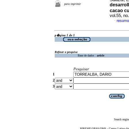
para imprimir
desarrol
cacao cul
vol.55, n
resumo
·
p�gina 1 de 1
Refinar a pesquisa
Base de dados :
article
Pesquisar
1
2
3
Search engin
BIREME/OPAS/OMS - Centro Latino-Ame