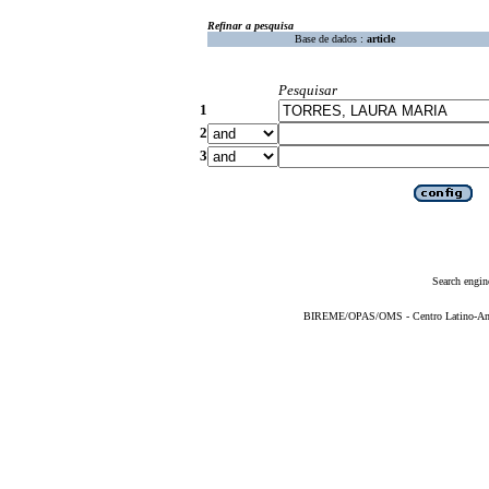
Refinar a pesquisa
Base de dados :
article
Pesquisar
1
2
3
Search engin
BIREME/OPAS/OMS - Centro Latino-Ame