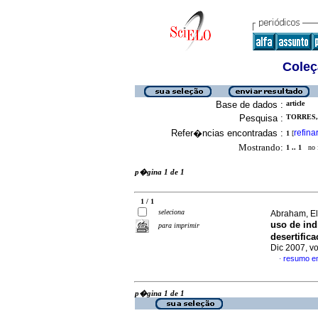
Coleç
Base de dados :
article
Pesquisa :
TORRES,
Refer�ncias encontradas :
refina
1
[
Mostrando:
1 .. 1
no f
p�gina 1 de 1
1 / 1
seleciona
Abraham, E
uso de ind
para imprimir
desertific
Dic 2007, v
resumo e
·
p�gina 1 de 1