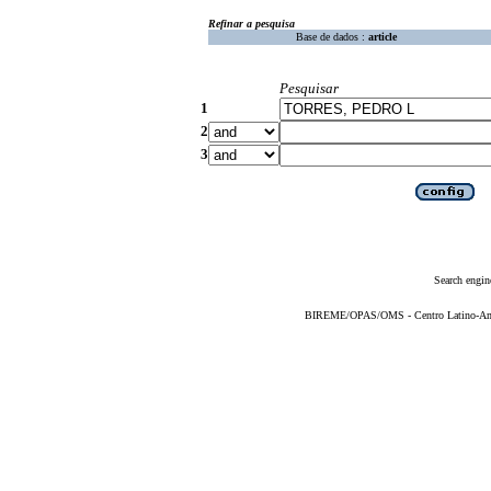
Refinar a pesquisa
Base de dados :
article
Pesquisar
1
2
3
Search engin
BIREME/OPAS/OMS - Centro Latino-Ame