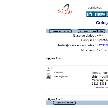
Coleç
Base de dados :
article
Pesquisa :
TORRES, 
Refer�ncias encontradas :
refina
1
[
Mostrando:
1 .. 1
no f
p�gina 1 de 1
1 / 1
seleciona
Torres, Pedr
dris modif
para imprimir
Yaracuy, V
1316-3361
resumo e
·
p�gina 1 de 1