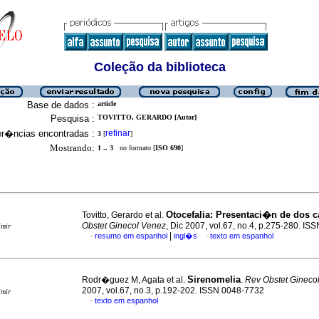
Coleção da biblioteca
Base de dados :
article
Pesquisa :
TOVITTO, GERARDO [Autor]
er�ncias encontradas :
refinar
3
[
]
Mostrando:
1 .. 3
no formato [
ISO 690
]
Otocefalia
:
Presentaci�n de dos c
Tovitto, Gerardo et al.
Obstet Ginecol Venez
, Dic 2007, vol.67, no.4, p.275-280. I
imir
|
resumo em espanhol
ingl�s
texto em espanhol
·
·
Sirenomelia
Rodr�guez M, Agata et al.
.
Rev Obstet Gineco
2007, vol.67, no.3, p.192-202. ISSN 0048-7732
imir
texto em espanhol
·