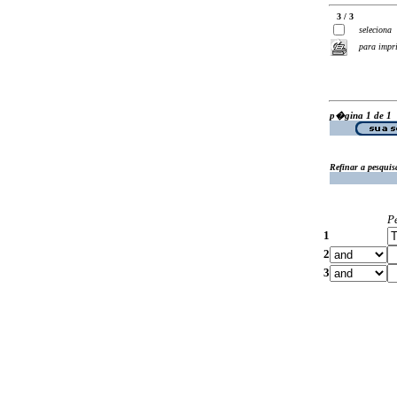
3 / 3
seleciona
para impr
p�gina 1 de 1
Refinar a pesquis
P
1
2
3