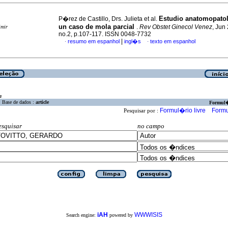
Estudio anatomopato
P�rez de Castillo, Drs. Julieta et al.
un caso de mola parcial
.
Rev Obstet Ginecol Venez
, Jun
imir
no.2, p.107-117. ISSN 0048-7732
|
resumo em espanhol
ingl�s
texto em espanhol
·
·
a
Base de dados :
article
Formul
Formul�rio livre
Formu
Pesquisar por :
esquisar
no campo
iAH
WWWISIS
Search engine:
powered by