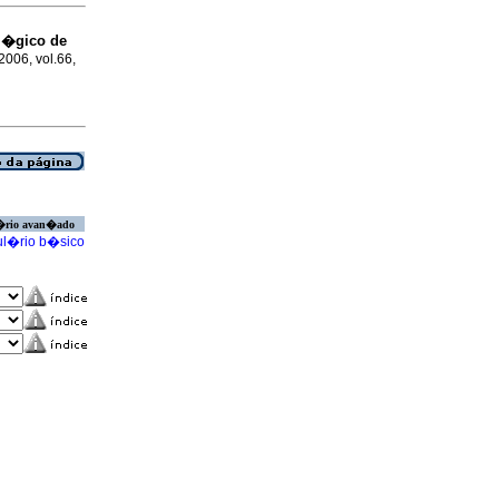
l�gico de
 2006, vol.66,
�rio avan�ado
l�rio b�sico