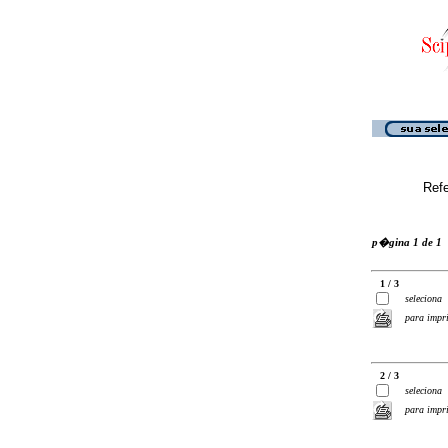
Ref
p�gina 1 de 1
1 / 3
seleciona
para impr
2 / 3
seleciona
para impr