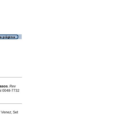
asos
.
Rev
SSN 0048-7732
l Venez
, Set