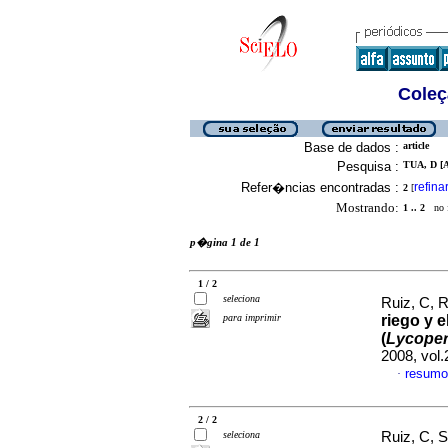
Coleç
Base de dados :
article
Pesquisa :
TUA, D [A
Refer�ncias encontradas :
refina
2
[
Mostrando:
1 .. 2
no f
p�gina 1 de 1
1 / 2
seleciona
Ruiz, C, 
para imprimir
riego y e
(
Lycoper
2008, vol
resumo
·
2 / 2
seleciona
Ruiz, C, 