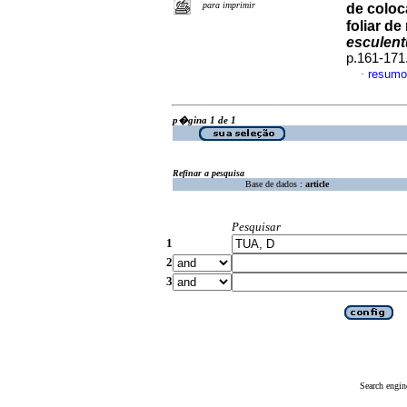
para imprimir
de coloc
foliar d
esculen
p.161-171
resumo
·
p�gina 1 de 1
Refinar a pesquisa
Base de dados :
article
Pesquisar
1
2
3
Search engin