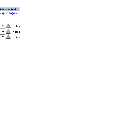
�rio avan�ado
l�rio b�sico