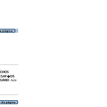
ECHOS
DESAF�OS
RUANO
.
Aula