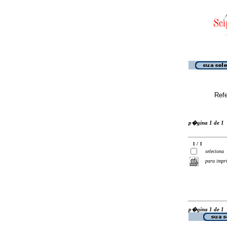
Ref
p�gina 1 de 1
1 / 1
seleciona
para impr
p�gina 1 de 1