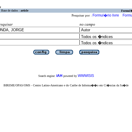
a
Base de dados :
article
Formul
Formul�rio livre
Formu
Pesquisar por :
esquisar
no campo
iAH
WWWISIS
Search engine:
powered by
BIREME/OPAS/OMS - Centro Latino-Americano e do Caribe de Informa��o em Ci�ncias da Sa�de