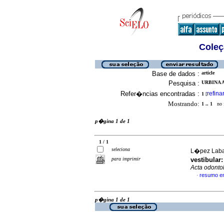
Coleç
Base de dados :
article
Pesquisa :
URBINA 
Refer�ncias encontradas :
refina
1
[
Mostrando:
1 .. 1
no f
p�gina 1 de 1
1 / 1
seleciona
L�pez Labad
para imprimir
vestibular
Acta odonto
resumo e
·
p�gina 1 de 1