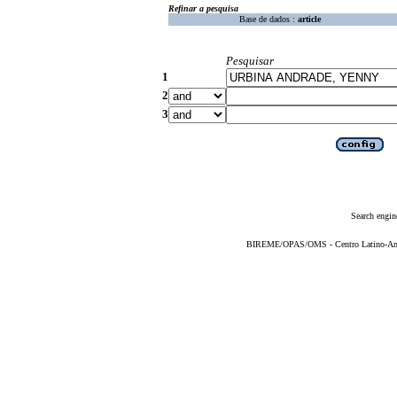
Refinar a pesquisa
Base de dados :
article
Pesquisar
1
2
3
Search engin
BIREME/OPAS/OMS - Centro Latino-Ame