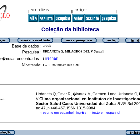
Coleção da biblioteca
Base de dados :
article
Pesquisa :
URDANETA Q, MILAGROS DEL V [Autor]
er�ncias encontradas :
refinar
1
[
]
Mostrando:
1 .. 1
no formato [
ISO 690
]
Urdaneta Q, Omar R, �lvarez M, Carmen J and Urdaneta Q, M
Clima organizacional en Institutos de Investigacion
V
imir
Sector Salud Caso
:
Universidad del Zulia
.
RVG
, Set 200
no.47, p.446-457. ISSN 1315-9984
|
resumo em espanhol
ingl�s
texto em espanhol
·
·