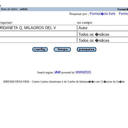
a
Base de dados :
article
Formul
Formul�rio livre
Formu
Pesquisar por :
esquisar
no campo
iAH
WWWISIS
Search engine:
powered by
BIREME/OPAS/OMS - Centro Latino-Americano e do Caribe de Informa��o em Ci�ncias da Sa�de