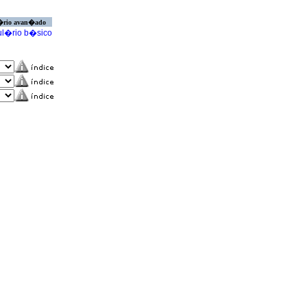
�rio avan�ado
l�rio b�sico