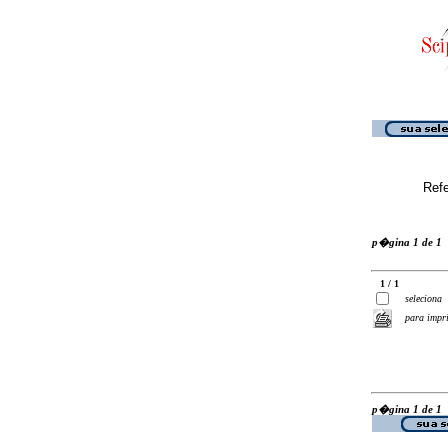
Ref
p�gina 1 de 1
1 / 1
seleciona
para impr
p�gina 1 de 1