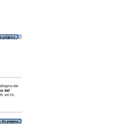
ilagros del
es del
9, vol.14,