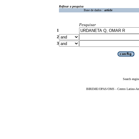
Refinar a pesquisa
Base de dados :
article
Pesquisar
1
2
3
Search engin
BIREME/OPAS/OMS - Centro Latino-Ame