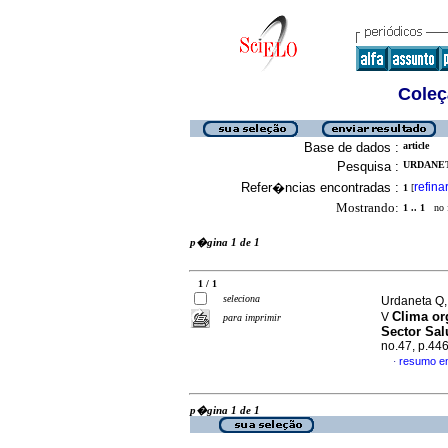
Coleç
Base de dados :
article
Pesquisa :
URDANETA
Refer�ncias encontradas :
refina
1
[
Mostrando:
1 .. 1
no f
p�gina 1 de 1
1 / 1
seleciona
Urdaneta Q,
Clima or
V
para imprimir
Sector Sa
no.47, p.44
resumo e
·
p�gina 1 de 1