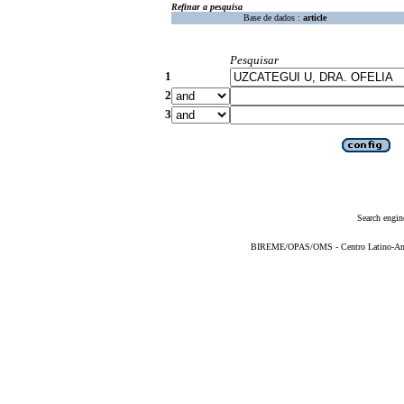
Refinar a pesquisa
Base de dados :
article
Pesquisar
1
2
3
Search engin
BIREME/OPAS/OMS - Centro Latino-Ame