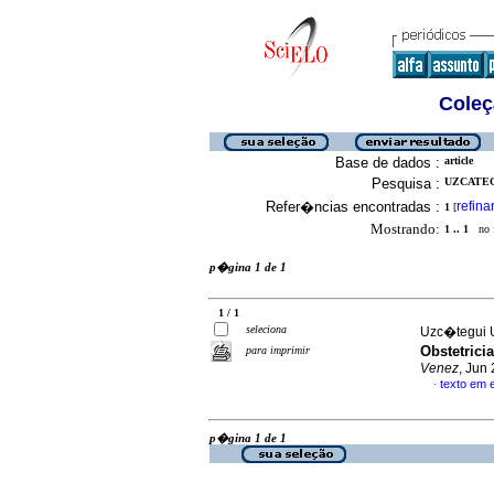
Coleç
Base de dados :
article
Pesquisa :
UZCATEGU
Refer�ncias encontradas :
refina
1
[
Mostrando:
1 .. 1
no f
p�gina 1 de 1
1 / 1
seleciona
Uzc�tegui U
Obstetric
para imprimir
Venez
, Jun
texto em 
·
p�gina 1 de 1