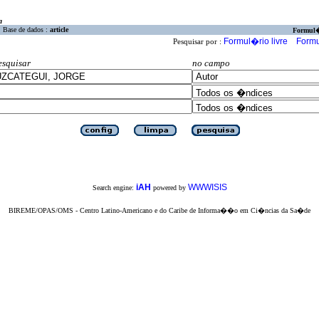
a
Base de dados :
article
Formul
Formul�rio livre
Formu
Pesquisar por :
esquisar
no campo
iAH
WWWISIS
Search engine:
powered by
BIREME/OPAS/OMS - Centro Latino-Americano e do Caribe de Informa��o em Ci�ncias da Sa�de