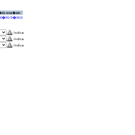
�rio avan�ado
l�rio b�sico