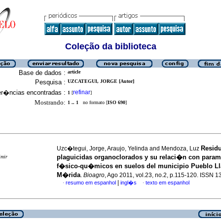
Coleção da biblioteca
Base de dados :
article
Pesquisa :
UZCATEGUI, JORGE [Autor]
er�ncias encontradas :
refinar
1
[
]
Mostrando:
1 .. 1
no formato [
ISO 690
]
Resid
Uzc�tegui, Jorge, Araujo, Yelinda and Mendoza, Luz
plaguicidas organoclorados y su relaci�n con para
imir
f�sico-qu�micos en suelos del municipio Pueblo Ll
M�rida
.
Bioagro
, Ago 2011, vol.23, no.2, p.115-120. ISSN 
|
resumo em espanhol
ingl�s
texto em espanhol
·
·