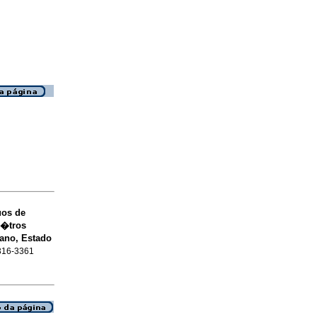
uos de
m�tros
ano, Estado
1316-3361