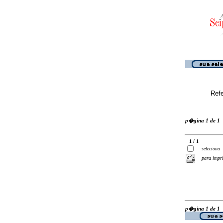
Ref
p�gina 1 de 1
1 / 1
seleciona
para impr
p�gina 1 de 1