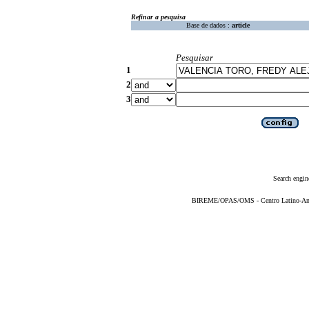
Refinar a pesquisa
Base de dados :
article
Pesquisar
1
2
3
Search engin
BIREME/OPAS/OMS - Centro Latino-Ame