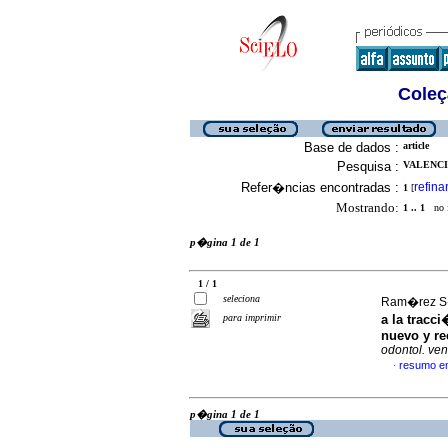
Coleç
Base de dados :
article
Pesquisa :
VALENCI
Refer�ncias encontradas :
refina
1
[
Mostrando:
1 .. 1
no f
p�gina 1 de 1
1 / 1
seleciona
Ram�rez S�
para imprimir
a la tracc
nuevo y rec
odontol. ve
resumo e
·
p�gina 1 de 1