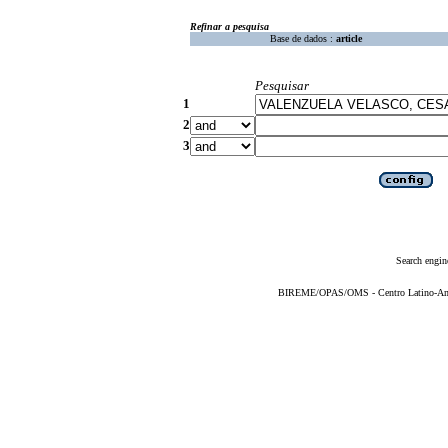
Refinar a pesquisa
Base de dados :
article
Pesquisar
1
2
3
Search engin
BIREME/OPAS/OMS - Centro Latino-Ame