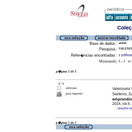
Coleç
Base de dados :
article
Pesquisa :
VALENZU
Refer�ncias encontradas :
refina
1
[
Mostrando:
1 .. 1
no f
p�gina 1 de 1
1 / 1
seleciona
Valenzuela 
para imprimir
Saeteros, 
emprendim
2024, vol.6
resumo e
·
p�gina 1 de 1