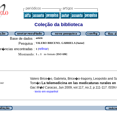
Coleção da biblioteca
Base de dados :
article
Pesquisa :
VALERO BRICENO, GABRIELA [Autor]
er�ncias encontradas :
refinar
1
[
]
Mostrando:
1 .. 1
no formato [
ISO 690
]
Valero Brice�o, Gabriela, Brice�o-Iragorry, Leopoldo and S
La telemedicina en las medicaturas rurales en
Tom�s
imir
Gac M�d Caracas
, Jun 2009, vol.117, no.2, p.111-117. ISS
texto em espanhol
·