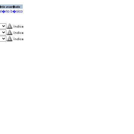
�rio avan�ado
l�rio b�sico