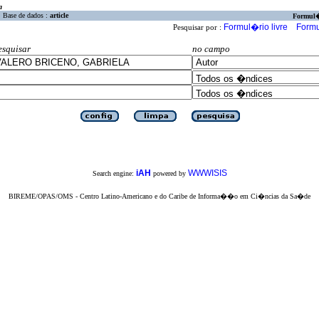
a
Base de dados :
article
Formul
Formul�rio livre
Formu
Pesquisar por :
esquisar
no campo
iAH
WWWISIS
Search engine:
powered by
BIREME/OPAS/OMS - Centro Latino-Americano e do Caribe de Informa��o em Ci�ncias da Sa�de