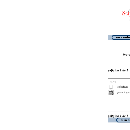
Ref
p�gina 1 de 1
1 / 1
seleciona
para impr
p�gina 1 de 1