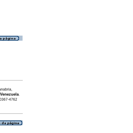
anabria,
 Venezuela
.
N 0367-4762