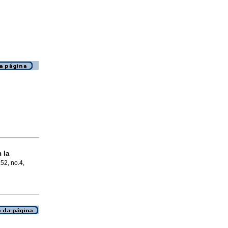
 la
.52, no.4,