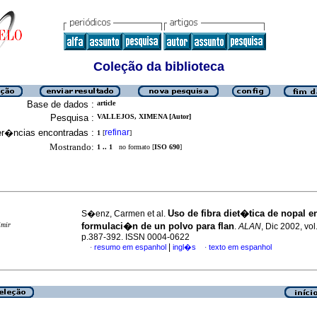
Coleção da biblioteca
Base de dados :
article
Pesquisa :
VALLEJOS, XIMENA [Autor]
er�ncias encontradas :
refinar
1
[
]
Mostrando:
1 .. 1
no formato [
ISO 690
]
Uso de fibra diet�tica de nopal en
S�enz, Carmen et al.
imir
formulaci�n de un polvo para flan
.
ALAN
, Dic 2002, vol
p.387-392. ISSN 0004-0622
|
resumo em espanhol
ingl�s
texto em espanhol
·
·