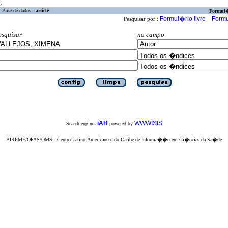
a
Base de dados :
article
Formul
Formul�rio livre
Formu
Pesquisar por :
esquisar
no campo
iAH
WWWISIS
Search engine:
powered by
BIREME/OPAS/OMS - Centro Latino-Americano e do Caribe de Informa��o em Ci�ncias da Sa�de