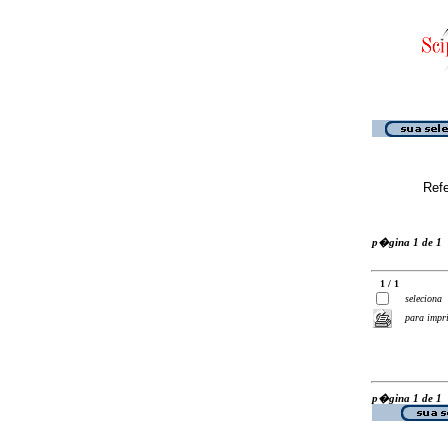
Ref
p�gina 1 de 1
1 / 1
seleciona
para impr
p�gina 1 de 1