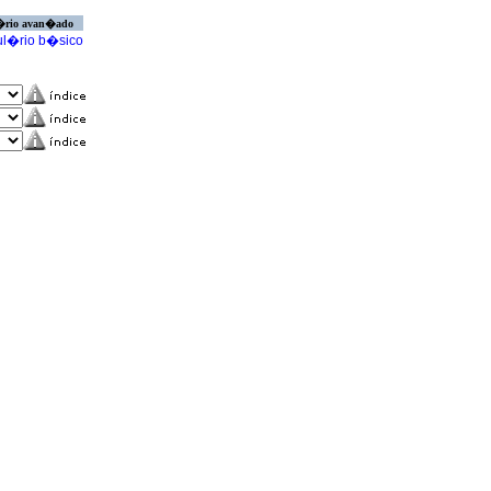
�rio avan�ado
l�rio b�sico