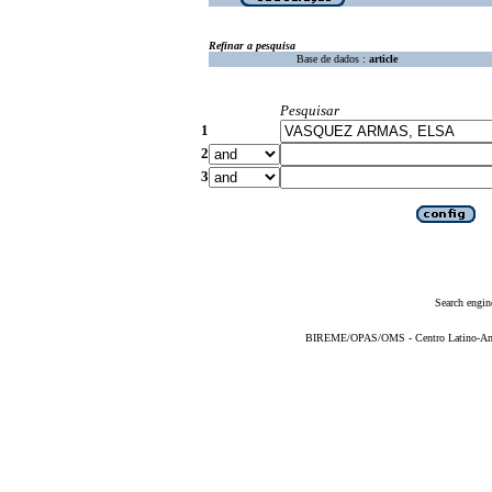
Refinar a pesquisa
Base de dados :
article
Pesquisar
1
2
3
Search engin
BIREME/OPAS/OMS - Centro Latino-Ame