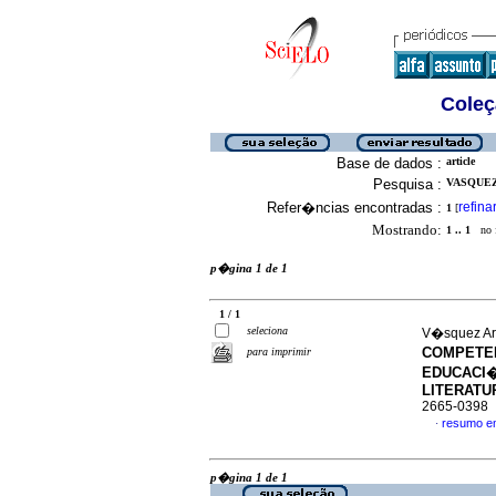
Coleç
Base de dados :
article
Pesquisa :
VASQUEZ
Refer�ncias encontradas :
refina
1
[
Mostrando:
1 .. 1
no f
p�gina 1 de 1
1 / 1
seleciona
V�squez Ar
COMPETEN
para imprimir
EDUCACI�
LITERATU
2665-0398
resumo e
·
p�gina 1 de 1