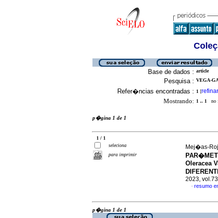
Coleç
Base de dados :
article
Pesquisa :
VEGA-GA
Refer�ncias encontradas :
refina
1
[
Mostrando:
1 .. 1
no f
p�gina 1 de 1
1 / 1
seleciona
Mej�as-Rojas
para imprimir
PAR�METR
Oleracea 
DIFEREN
2023, vol.7
resumo e
·
p�gina 1 de 1