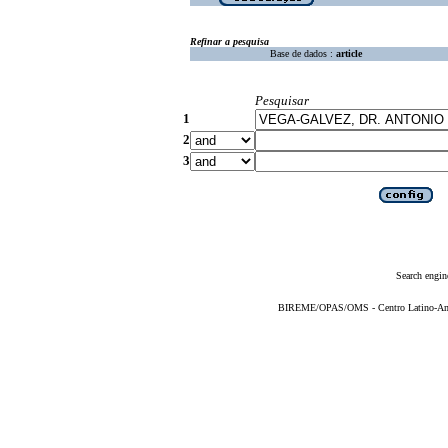
Refinar a pesquisa
Base de dados :
article
Pesquisar
1
2
3
Search engin
BIREME/OPAS/OMS - Centro Latino-Ame