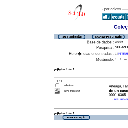
Coleç
Base de dados :
article
Pesquisa :
VELAZCO
Refer�ncias encontradas :
refina
1
[
Mostrando:
1 .. 1
no f
p�gina 1 de 1
1 / 1
seleciona
Arteaga, Fan
de un caso
para imprimir
0001-6365
resumo e
·
p�gina 1 de 1