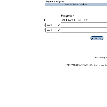
Refinar a pesquisa
Base de dados :
article
Pesquisar
1
2
3
Search engin
BIREME/OPAS/OMS - Centro Latino-Ame