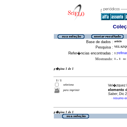
Coleç
Base de dados :
article
Pesquisa :
VELAZQU
Refer�ncias encontradas :
refina
1
[
Mostrando:
1 .. 1
no f
p�gina 1 de 1
1 / 1
seleciona
Vel�zquez N
elemento d
para imprimir
Saber
, Dic 
resumo e
·
p�gina 1 de 1