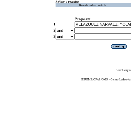
Refinar a pesquisa
Base de dados :
article
Pesquisar
1
2
3
Search engin
BIREME/OPAS/OMS - Centro Latino-Ame