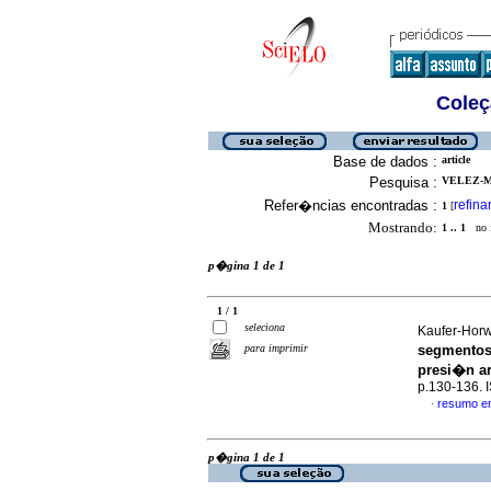
Coleç
Base de dados :
article
Pesquisa :
VELEZ-M
Refer�ncias encontradas :
refina
1
[
Mostrando:
1 .. 1
no f
p�gina 1 de 1
1 / 1
seleciona
Kaufer-Horwi
para imprimir
segmentos 
presi�n ar
p.130-136.
resumo e
·
p�gina 1 de 1