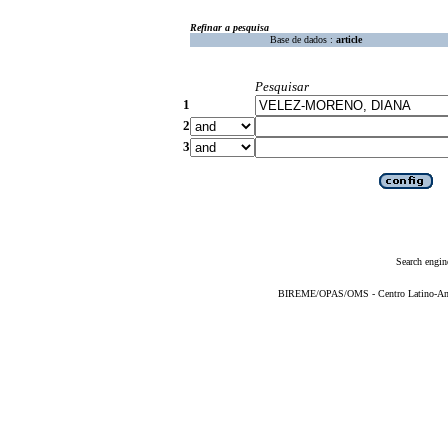
Refinar a pesquisa
Base de dados :
article
Pesquisar
1
2
3
Search engin
BIREME/OPAS/OMS - Centro Latino-Ame