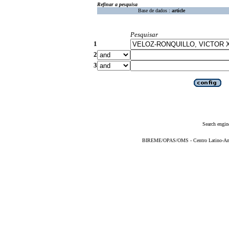
Refinar a pesquisa
Base de dados :
article
Pesquisar
1
2
3
Search engin
BIREME/OPAS/OMS - Centro Latino-Ame