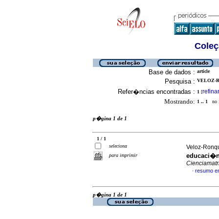
Coleç
Base de dados :
article
Pesquisa :
VELOZ-R
Refer�ncias encontradas :
refina
1
[
Mostrando:
1 .. 1
no f
p�gina 1 de 1
1 / 1
seleciona
Veloz-Ronqu
educaci�n 
para imprimir
Cienciamatr
resumo e
·
p�gina 1 de 1