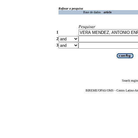
Refinar a pesquisa
Base de dados :
article
Pesquisar
1
2
3
Search engin
BIREME/OPAS/OMS - Centro Latino-Ame