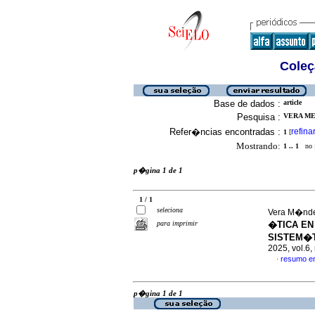
Coleç
Base de dados :
article
Pesquisa :
VERA ME
Refer�ncias encontradas :
refina
1
[
Mostrando:
1 .. 1
no f
p�gina 1 de 1
1 / 1
seleciona
Vera M�ndez
para imprimir
�TICA EN
SISTEM�T
2025, vol.6
resumo e
·
p�gina 1 de 1