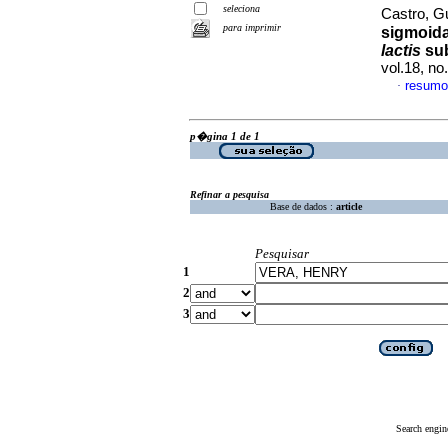
seleciona
Castro, Gu
para imprimir
sigmoida
lactis
su
vol.18, n
resumo
·
p�gina 1 de 1
Refinar a pesquisa
Base de dados :
article
Pesquisar
1
2
3
Search engin