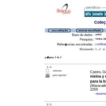
Coleç
Base de dados :
article
Pesquisa :
VERA, HE
Refer�ncias encontradas :
refina
2
[
Mostrando:
1 .. 2
no f
p�gina 1 de 1
1 / 2
seleciona
Castro, Gu
para imprimir
nisina y 
para la 
(Maracaib
2259
resumo
·
2 / 2