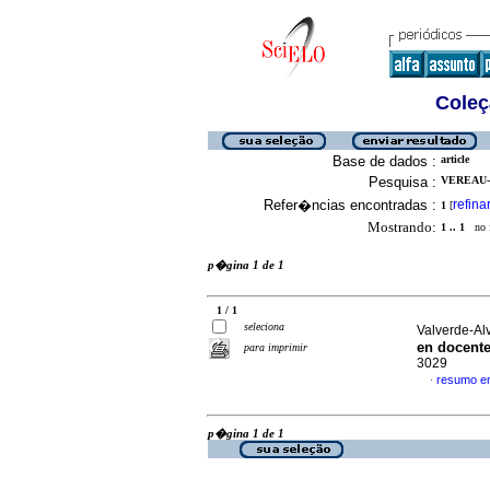
Coleç
Base de dados :
article
Pesquisa :
VEREAU-
Refer�ncias encontradas :
refina
1
[
Mostrando:
1 .. 1
no f
p�gina 1 de 1
1 / 1
seleciona
Valverde-Al
en docent
para imprimir
3029
resumo e
·
p�gina 1 de 1