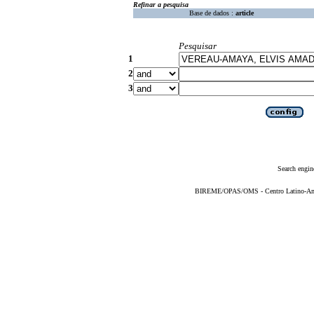
Refinar a pesquisa
Base de dados :
article
Pesquisar
1
2
3
Search engin
BIREME/OPAS/OMS - Centro Latino-Ame