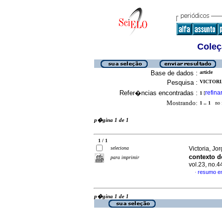
Coleç
Base de dados :
article
Pesquisa :
VICTORIA
Refer�ncias encontradas :
refina
1
[
Mostrando:
1 .. 1
no f
p�gina 1 de 1
1 / 1
seleciona
Victoria, Jo
contexto d
para imprimir
vol.23, no.
resumo e
·
p�gina 1 de 1