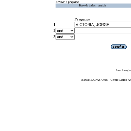
Refinar a pesquisa
Base de dados :
article
Pesquisar
1
2
3
Search engin
BIREME/OPAS/OMS - Centro Latino-Ame