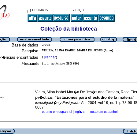
Coleção da biblioteca
Base de dados :
article
Pesquisa :
VIEIRA, ALINA ISABEL MARIA DE JESUS [Autor]
er�ncias encontradas :
refinar
1
[
]
Mostrando:
1 .. 1
no formato [
ISO 690
]
Vieira, Alina Isabel Mar�a De Jes�s and Camero, Rosa El
pr�ctico: "Estaciones para el estudio de la materia
imir
Investigaci�n y Postgrado
, Abr 2004, vol.19, no.1, p.78-98. 
0087
|
resumo em espanhol
ingl�s
texto em espanhol
·
·