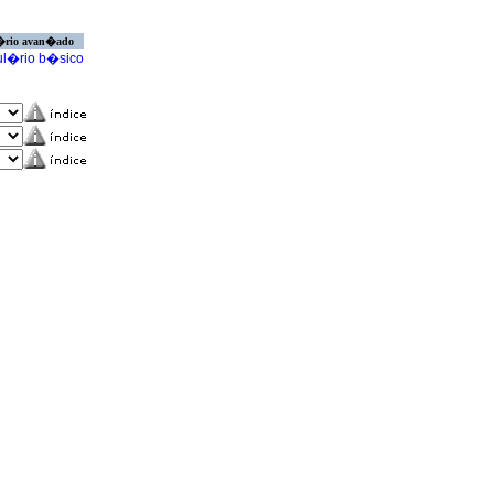
�rio avan�ado
l�rio b�sico