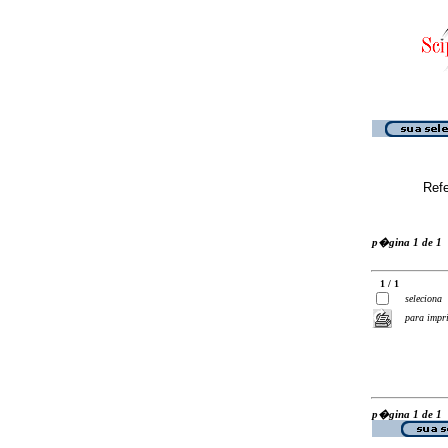
Ref
p�gina 1 de 1
1 / 1
seleciona
para impr
p�gina 1 de 1