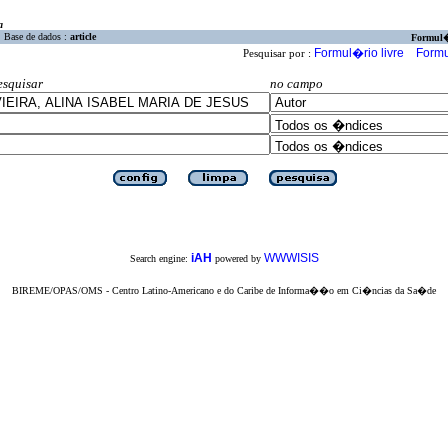
a
Base de dados :
article
Formul
Formul�rio livre
Formu
Pesquisar por :
esquisar
no campo
iAH
WWWISIS
Search engine:
powered by
BIREME/OPAS/OMS - Centro Latino-Americano e do Caribe de Informa��o em Ci�ncias da Sa�de