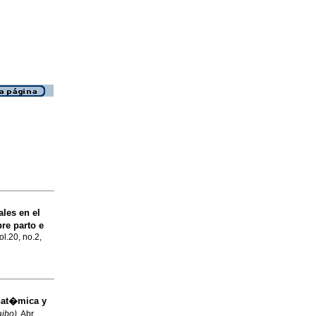
les en el
re parto e
ol.20, no.2,
nat�mica y
aibo)
, Abr