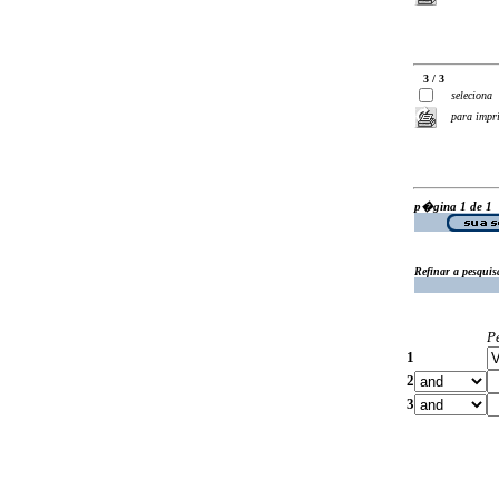
3 / 3
seleciona
para impr
p�gina 1 de 1
Refinar a pesquis
P
1
2
3