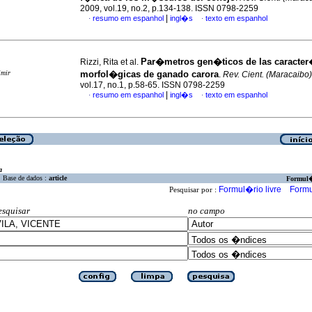
2009, vol.19, no.2, p.134-138. ISSN 0798-2259
|
resumo em espanhol
ingl�s
texto em espanhol
·
·
Par�metros gen�ticos de las caracter
Rizzi, Rita et al.
imir
morfol�gicas de ganado carora
.
Rev. Cient. (Maracaibo)
vol.17, no.1, p.58-65. ISSN 0798-2259
|
resumo em espanhol
ingl�s
texto em espanhol
·
·
a
Base de dados :
article
Formul
Formul�rio livre
Formu
Pesquisar por :
esquisar
no campo