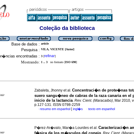
Coleção da biblioteca
Base de dados :
article
Pesquisa :
VILA, VICENTE [Autor]
er�ncias encontradas :
refinar
3
[
]
Mostrando:
1 .. 3
no formato [
ISO 690
]
Concentraci�n de prote�nas tota
Zabaleta, Jhonny et al.
imir
suero sangu�neo de cabras de la raza canaria en el p
inicio de la lactancia
.
Rev. Cient. (Maracaibo)
, Mar 2010, v
p.127-131. ISSN 0798-2259
|
resumo em espanhol
ingl�s
texto em espanhol
·
·
Caracterizaci�n a
P�rez-Ar�valo, Mar�a Lourdes et al.
imir
f�sica de los m�sculos del conejo
.
Rev. Cient. (Marac