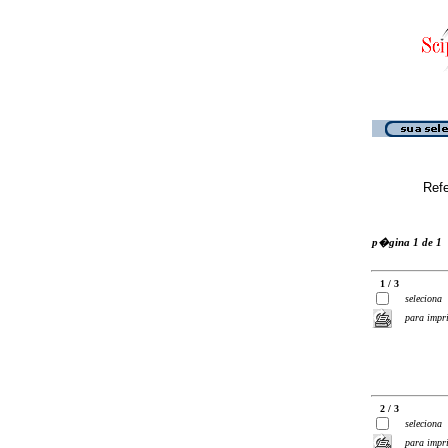
Ref
p�gina 1 de 1
1 / 3
seleciona
para impr
2 / 3
seleciona
para impr