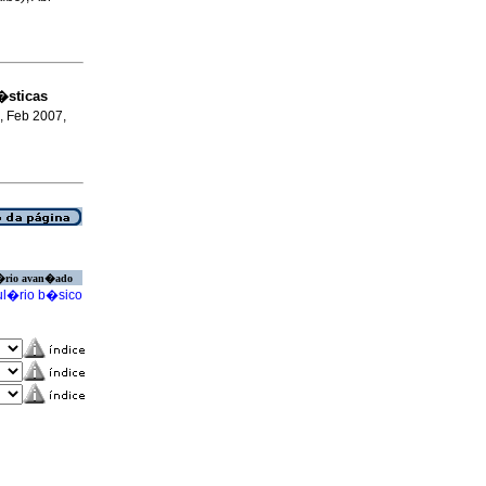
�sticas
, Feb 2007,
�rio avan�ado
l�rio b�sico