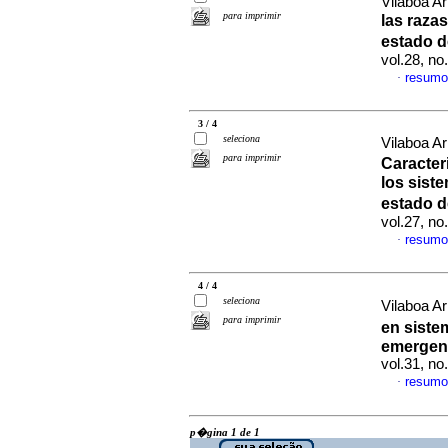
Vilaboa Arr
para imprimir
las raza
estado d
vol.28, n
resumo
·
3 / 4
seleciona
Vilaboa A
para imprimir
Caracte
los sist
estado d
vol.27, n
resumo
·
4 / 4
seleciona
Vilaboa Arr
para imprimir
en siste
emergent
vol.31, n
resumo
·
p�gina 1 de 1