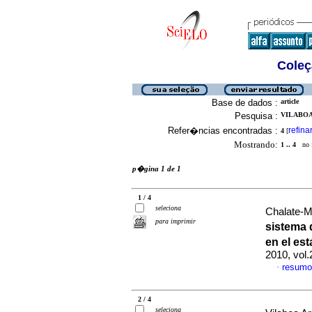
Coleç
Base de dados :
article
Pesquisa :
VILABOA 
Refer�ncias encontradas :
refina
4
[
Mostrando:
1 .. 4
no f
p�gina 1 de 1
1 / 4
seleciona
Chalate-M
para imprimir
sistema 
en el es
2010, vol
resumo
·
2 / 4
seleciona