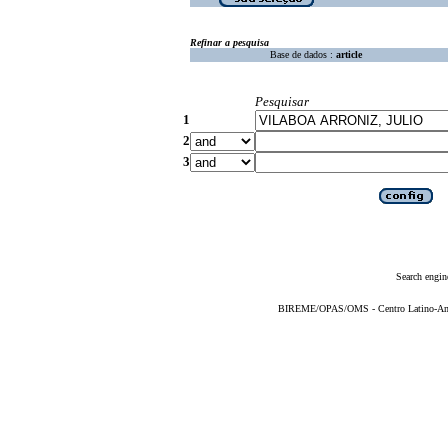
Refinar a pesquisa
Base de dados :
article
Pesquisar
1
2
3
Search engin
BIREME/OPAS/OMS - Centro Latino-Ame