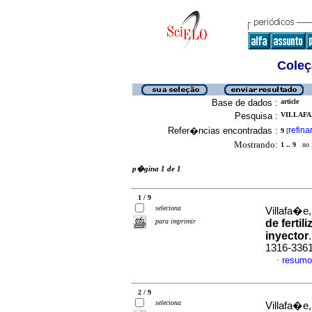
Coleç
Base de dados :
article
Pesquisa :
VILLAFA
Refer�ncias encontradas :
refina
9
[
Mostrando:
1 .. 9
no f
p�gina 1 de 1
1 / 9
seleciona
Villafa�e,
para imprimir
de fertil
inyector
1316-336
resumo
·
2 / 9
seleciona
Villafa�e