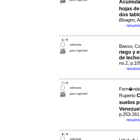
Acumula
hojas de
dos tabl
Bioagro
, 
resumo
·
6 / 9
seleciona
Basso, Ca
para imprimir
riego y e
de lecho
no.2, p.1
resumo
·
7 / 9
seleciona
Fern�ndez
para imprimir
C
Ruperto
suelos p
Venezue
p.253-261
resumo
·
8 / 9
seleciona