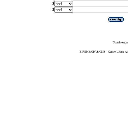
2
3
Search engin
BIREME/OPAS/OMS - Centro Latino-Ame