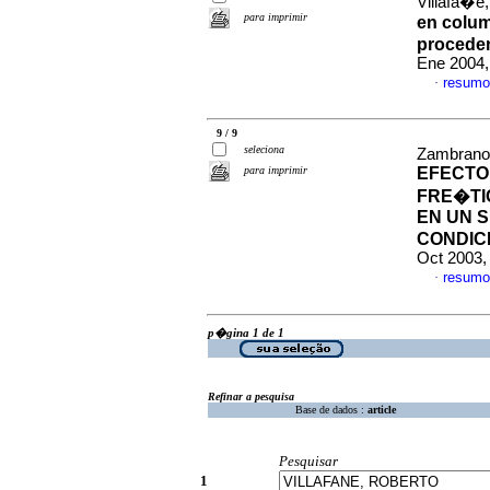
Villafa�e,
para imprimir
en colum
proceden
Ene 2004,
resumo
·
9 / 9
seleciona
Zambrano,
para imprimir
EFECTO
FRE�TI
EN UN 
CONDIC
Oct 2003,
resumo
·
p�gina 1 de 1
Refinar a pesquisa
Base de dados :
article
Pesquisar
1