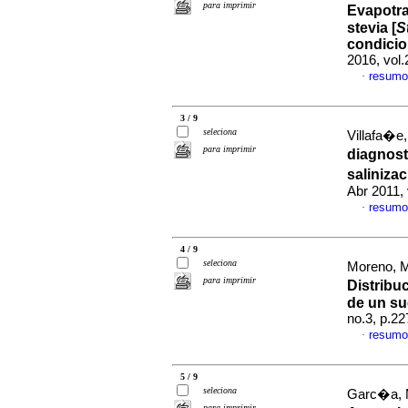
para imprimir
Evapotra
stevia [
S
condicio
2016, vol
resumo
·
3 / 9
seleciona
Villafa�e
para imprimir
diagnost
saliniza
Abr 2011, 
resumo
·
4 / 9
seleciona
Moreno, M
para imprimir
Distribu
de un su
no.3, p.2
resumo
·
5 / 9
seleciona
Garc�a, M
para imprimir