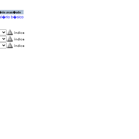
�rio avan�ado
l�rio b�sico