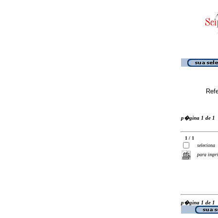
Ref
p�gina 1 de 1
1 / 1
seleciona
para impr
p�gina 1 de 1