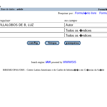
a
Base de dados :
article
Formul
Formul�rio livre
Formu
Pesquisar por :
esquisar
no campo
iAH
WWWISIS
Search engine:
powered by
BIREME/OPAS/OMS - Centro Latino-Americano e do Caribe de Informa��o em Ci�ncias da Sa�de