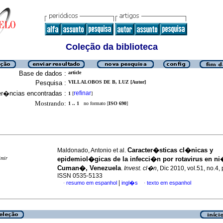
Coleção da biblioteca
Base de dados :
article
Pesquisa :
VILLALOBOS DE B, LUZ [Autor]
er�ncias encontradas :
refinar
1
[
]
Mostrando:
1 .. 1
no formato [
ISO 690
]
Caracter�sticas cl�nicas y
Maldonado, Antonio et al.
imir
epidemiol�gicas de la infecci�n por rotavirus en n
Cuman�, Venezuela
.
Invest. cl�n
, Dic 2010, vol.51, no.4,
ISSN 0535-5133
|
resumo em espanhol
ingl�s
texto em espanhol
·
·