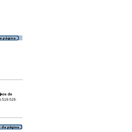
i�os de
 p.519-529.